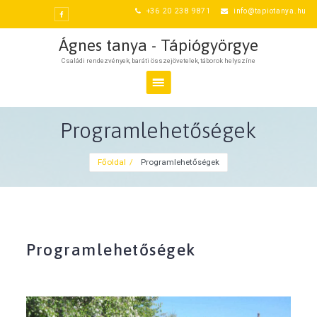
Skip
+36 20 238 9871
info@tapiotanya.hu
to
content
Ágnes tanya - Tápiógyörgye
Családi rendezvények, baráti összejövetelek, táborok helyszíne
Programlehetőségek
Főoldal
Programlehetőségek
Programlehetőségek