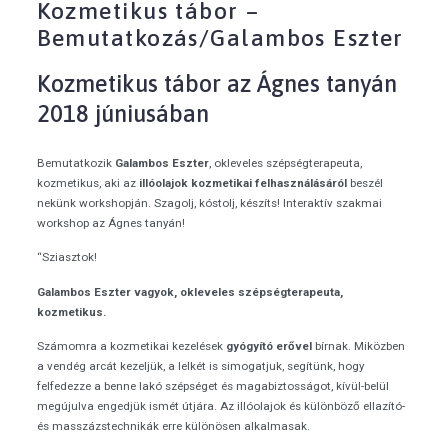
Kozmetikus tábor –
Bemutatkozás/Galambos Eszter
Kozmetikus tábor az Ágnes tanyán
2018 júniusában
Bemutatkozik
Galambos Eszter
, okleveles szépségterapeuta,
kozmetikus, aki az
illóolajok kozmetikai felhasználásáról
beszél
nekünk workshopján. Szagolj, kóstolj, készíts! Interaktív szakmai
workshop az Ágnes tanyán!
“Sziasztok!
Galambos Eszter vagyok, okleveles szépségterapeuta,
kozmetikus.
Számomra a kozmetikai kezelések
gyógyító erővel
bírnak. Miközben
a vendég arcát kezeljük, a lelkét is simogatjuk, segítünk, hogy
felfedezze a benne lakó szépséget és magabiztosságot, kívül-belül
megújulva engedjük ismét útjára. Az illóolajok és különböző ellazító-
és masszázstechnikák erre különösen alkalmasak.