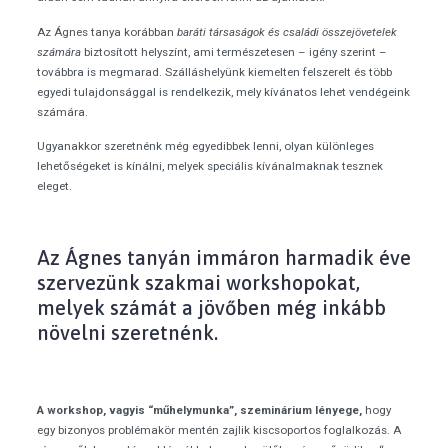
Az Ágnes tanya korábban
baráti társaságok és családi összejövetelek
számára
biztosított helyszínt, ami természetesen – igény szerint –
továbbra is megmarad. Szálláshelyünk kiemelten felszerelt és több
egyedi tulajdonsággal is rendelkezik, mely kívánatos lehet vendégeink
számára.
Ugyanakkor szeretnénk még egyedibbek lenni, olyan különleges
lehetőségeket is kínálni, melyek speciális kívánalmaknak tesznek
eleget.
Az Ágnes tanyán immáron harmadik éve
szervezünk szakmai workshopokat,
melyek számát a jövőben még inkább
növelni szeretnénk.
A workshop, vagyis “műhelymunka”, szeminárium lényege,
hogy
egy bizonyos problémakör mentén zajlik kiscsoportos foglalkozás. A