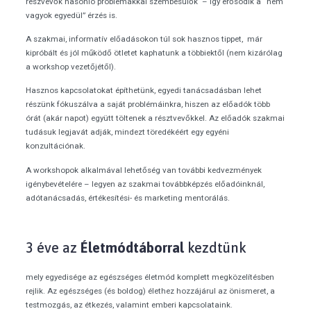
részvevők hasonló problémákkal szembesülők – így erősödik a “nem
vagyok egyedül” érzés is.
A szakmai, informatív előadásokon túl sok hasznos tippet, már
kipróbált és jól működő ötletet kaphatunk a többiektől (nem kizárólag
a workshop vezetőjétől).
Hasznos kapcsolatokat építhetünk, egyedi tanácsadásban lehet
részünk fókuszálva a saját problémáinkra, hiszen az előadók több
órát (akár napot) együtt töltenek a résztvevőkkel. Az előadók szakmai
tudásuk legjavát adják, mindezt töredékéért egy egyéni
konzultációnak.
A workshopok alkalmával lehetőség van további kedvezmények
igénybevételére – legyen az szakmai továbbképzés előadóinknál,
adótanácsadás, értékesítési- és marketing mentorálás.
3 éve az
Életmódtáborral
kezdtünk
mely egyedisége az egészséges életmód komplett megközelítésben
rejlik. Az egészséges (és boldog) élethez hozzájárul az önismeret, a
testmozgás, az étkezés, valamint emberi kapcsolataink.