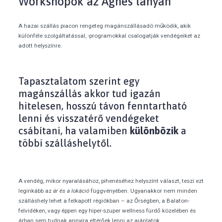
Workshopok az Ágnes tanyán
A hazai szállás piacon rengeteg magánszállásadó működik, akik
különféle szolgáltatással, -programokkal csalogatják vendégeiket az
adott helyszínre.
Tapasztalatom szerint egy
magánszállás akkor tud igazán
hitelesen, hosszú távon fenntartható
lenni és visszatérő vendégeket
csábítani, ha valamiben
különbözik
a
többi szálláshelytől.
A vendég, mikor nyaralásához, pihenéséhez helyszínt választ, teszi ezt
leginkább az
ár és a lokáció
függvényében. Ugyanakkor nem minden
szálláshely lehet a felkapott régiókban – az Őrségben, a Balaton-
felvidéken, vagy éppen egy hiper-szuper wellness fürdő közelében és
árban sem tudnak annyira eltérőek lenni az ajánlatok.