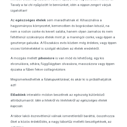
Tavaly a
tai chi
nyűgözött le bennünket, idén a
nippon zengo
-t várjuk
izgatottan!
Az
egészséges ételek
sem maradhatnak el. Kihasználva a
hagyományos környezetet, kemencében és bográcsban készül, na
nem a roston csirke és kevert saláta, hanem olyan zamatos és nem
feltétlenül szokványos ételek mint pl. a marengói csirke, vagy éppen a
gesztenye galuska. A főszakács evés közben még érdekes, vagy éppen
vicces történetekkel is szolgál eközben az ételek eredetéről.
A mozgás mellett
pihenésre
is van mód és lehetőség; egy kis
elvonulásra, sétára, függőágyban olvasásra, masszázsra vagy éppen
éjszaka a fűben fekve csillagnézésre.
Megismerkedhettek a
fülakupunktúrával
, és akár ki is próbálhatjátok
azt!
Előadóink
interaktív módon beszélnek az egészség különböző
attribútumairól.
Idén a hitekről és tévhitekről az egészséges ételek
kapcsán.
A tábor lakói észrevétlenül válnak ismeretlenből baráttá; összehozza
őket a közös érdeklődés, a nagy, tábortűz melletti beszélgetések, az