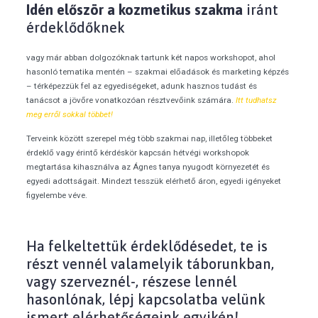
Idén először a kozmetikus szakma
iránt
érdeklődőknek
vagy már abban dolgozóknak tartunk két napos workshopot, ahol
hasonló tematika mentén – szakmai előadások és marketing képzés
– térképezzük fel az egyediségeket, adunk hasznos tudást és
tanácsot a jövőre vonatkozóan résztvevőink számára.
Itt tudhatsz
meg erről sokkal többet!
Terveink között szerepel még több szakmai nap, illetőleg többeket
érdeklő vagy érintő kérdéskör kapcsán hétvégi workshopok
megtartása kihasználva az Ágnes tanya nyugodt környezetét és
egyedi adottságait. Mindezt tesszük elérhető áron, egyedi igényeket
figyelembe véve.
Ha felkeltettük érdeklődésedet, te is
részt vennél valamelyik táborunkban,
vagy szerveznél-, részese lennél
hasonlónak, lépj kapcsolatba velünk
ismert elérhetőségeink egyikén!