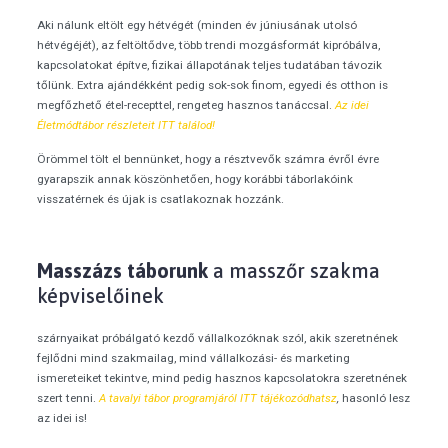
Aki nálunk eltölt egy hétvégét (minden év júniusának utolsó
hétvégéjét), az feltöltődve, több trendi mozgásformát kipróbálva,
kapcsolatokat építve, fizikai állapotának teljes tudatában távozik
tőlünk. Extra ajándékként pedig sok-sok finom, egyedi és otthon is
megfőzhető étel-recepttel, rengeteg hasznos tanáccsal.
Az idei
Életmódtábor részleteit ITT találod!
Örömmel tölt el bennünket, hogy a résztvevők számra évről évre
gyarapszik annak köszönhetően, hogy korábbi táborlakóink
visszatérnek és újak is csatlakoznak hozzánk.
Masszázs táborunk
a masszőr szakma
képviselőinek
szárnyaikat próbálgató kezdő vállalkozóknak szól, akik szeretnének
fejlődni mind szakmailag, mind vállalkozási- és marketing
ismereteiket tekintve, mind pedig hasznos kapcsolatokra szeretnének
szert tenni.
A tavalyi tábor programjáról ITT tájékozódhatsz
,
hasonló lesz
az idei is!