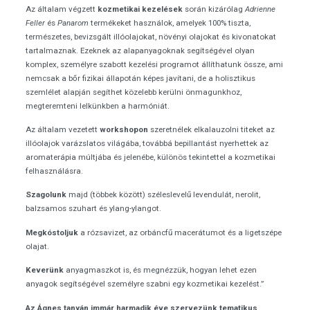
Az általam végzett
kozmetikai kezelések
során kizárólag
Adrienne
Feller
és
Panarom
termékeket használok, amelyek 100% tiszta,
természetes, bevizsgált illóolajokat, növényi olajokat és kivonatokat
tartalmaznak. Ezeknek az alapanyagoknak segítségével olyan
komplex, személyre szabott kezelési programot állíthatunk össze, ami
nemcsak a bőr fizikai állapotán képes javítani, de a holisztikus
szemlélet alapján segíthet közelebb kerülni önmagunkhoz,
megteremteni lelkünkben a harmóniát.
Az általam vezetett
workshopon
szeretnélek elkalauzolni titeket az
illóolajok varázslatos világába, továbbá bepillantást nyerhettek az
aromaterápia múltjába és jelenébe, különös tekintettel a kozmetikai
felhasználásra.
Szagolunk
majd (többek között) széleslevelű levendulát, nerolit,
balzsamos szuhart és ylang-ylangot.
Megkóstoljuk
a rózsavizet, az orbáncfű macerátumot és a ligetszépe
olajat.
Keverünk
anyagmaszkot is, és megnézzük, hogyan lehet ezen
anyagok segítségével személyre szabni egy kozmetikai kezelést.”
Az Ágnes tanyán immár harmadik éve szervezünk tematikus