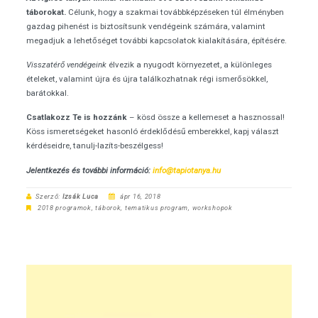
táborokat.
Célunk, hogy a szakmai továbbképzéseken túl élményben
gazdag pihenést is biztosítsunk vendégeink számára, valamint
megadjuk a lehetőséget további kapcsolatok kialakítására, építésére.
Visszatérő vendégeink
élvezik a nyugodt környezetet, a különleges
ételeket, valamint újra és újra találkozhatnak régi ismerősökkel,
barátokkal.
Csatlakozz Te is hozzánk
– kösd össze a kellemeset a hasznossal!
Köss ismeretségeket hasonló érdeklődésű emberekkel, kapj választ
kérdéseidre, tanulj-lazíts-beszélgess!
Jelentkezés és további információ:
info@tapiotanya.hu
Szerző:
Izsák Luca
ápr 16, 2018
2018 programok
,
táborok
,
tematikus program
,
workshopok