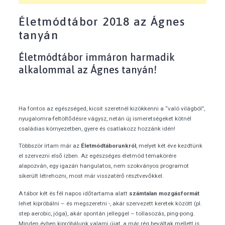
Életmódtábor 2018 az Ágnes
tanyán
Életmódtábor immáron harmadik
alkalommal az Ágnes tanyán!
Ha fontos az egészséged, kicsit szeretnél kizökkenni a “való világból”,
nyugalomra-feltöltődésre vágysz, netán új ismeretségeket kötnél
családias környezetben, gyere és csatlakozz hozzánk idén!
Többször írtam már az
Életmódtáborunkról
, melyet két éve kezdtünk
el szervezni első ízben. Az egészséges életmód témakörére
alapozván, egy igazán hangulatos, nem szokványos programot
sikerült létrehozni, most már visszatérő résztvevőkkel.
A tábor két és fél napos időtartama alatt
számtalan mozgásformát
lehet kipróbálni – és megszeretni -, akár szervezett keretek között (pl.
step aerobic, jóga), akár spontán jelleggel – tollasozás, ping-pong.
Minden évben kipróbálunk valami újat, a már rég beváltak mellett is.