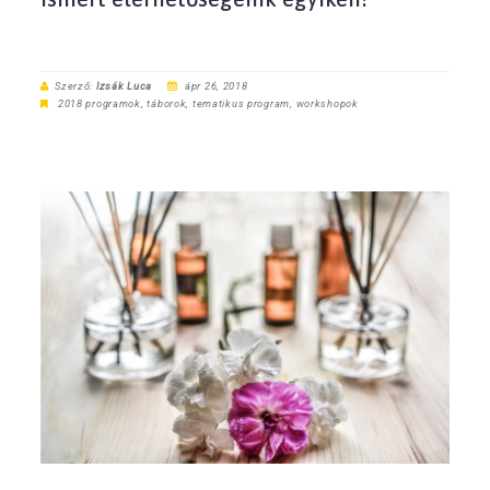
Szerző:
Izsák Luca
ápr 26, 2018
2018 programok
,
táborok
,
tematikus program
,
workshopok