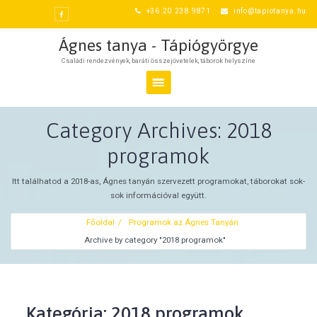
Skip
+36 20 238 9871
info@tapiotanya.hu
to
content
Ágnes tanya - Tápiógyörgye
Családi rendezvények, baráti összejövetelek, táborok helyszíne
Category Archives: 2018
programok
Itt találhatod a 2018-as, Ágnes tanyán szervezett programokat, táborokat sok-
sok információval együtt.
Főoldal
Programok az Ágnes Tanyán
Archive by category "2018 programok"
Kategória:
2018 programok